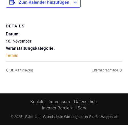
Zum Kalender hinzufügen
DETAILS
Datum:
10. November
Veranstaltungskategorie:
Termin
St. Martins-Zug
Elternsprechtage
Kontakt
Impressum
Datenschutz
Interner Bereich – IServ
© 2025 - Städt. kath. Grundschule Wichlinghauser Straße, Wuppertal