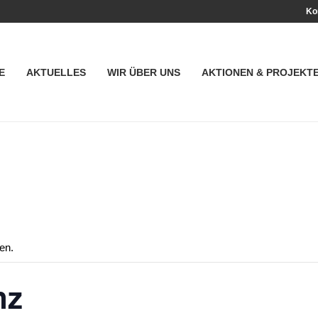
Ko
E
AKTUELLES
WIR ÜBER UNS
AKTIONEN & PROJEKT
en.
nz