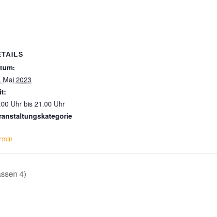
ETAILS
tum:
. Mai 2023
it:
.00 Uhr bis 21.00 Uhr
ranstaltungskategorie
rmin
assen 4)