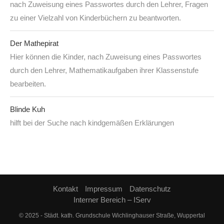
nach Zuweisung eines Passwortes durch den Lehrer, Fragen
zu einer Vielzahl von Kinderbüchern zu beantworten.
Der Mathepirat
Hier können die Kinder, nach Zuweisung eines Passwortes
durch den Lehrer, Mathematikaufgaben ihrer Klassenstufe
bearbeiten.
Blinde Kuh
hilft bei der Suche nach kindgemäßen Erklärungen
Kontakt
Impressum
Datenschutz
Interner Bereich – IServ
© 2025 - Städt. kath. Grundschule Wichlinghauser Straße, Wuppertal